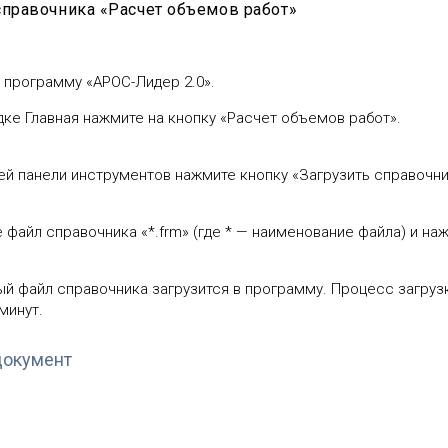
справочника «Расчет объемов работ»
е программу «АРОС-Лидер 2.0».
адке Главная нажмите на кнопку «Расчет объемов работ».
ней панели инструментов нажмите кнопку «Загрузить справочн
е файл справочника «*.frm» (где * — наименование файла) и на
ый файл справочника загрузится в программу. Процесс загруз
минут.
документ