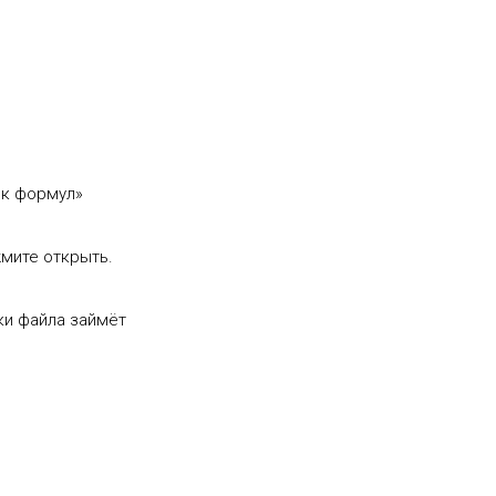
ик формул»
жмите открыть.
ки файла займёт