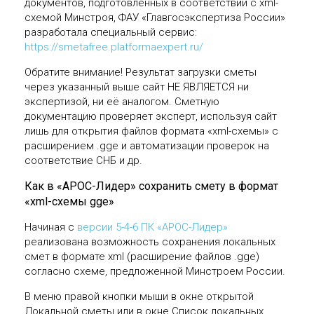
документов, подготовленных в соответствии с xml-
схемой Минстроя, ФАУ «Главгосэкспертиза России»
разработала специальный сервис:
https://smetafree.platformaexpert.ru/
Обратите внимание! Результат загрузки сметы
через указанный выше сайт НЕ ЯВЛЯЕТСЯ ни
экспертизой, ни её аналогом. Сметную
документацию проверяет эксперт, используя сайт
лишь для открытия файлов формата «xml-схемы» с
расширением .gge и автоматизации проверок на
соответствие СНБ и др.
Как в «АРОС-Лидер» сохранить смету в формат
«xml-схемы gge»
Начиная с
версии 5-4-6 ПК «АРОС-Лидер»
реализована возможность сохранения локальных
смет в формате xml (расширение файлов .gge)
согласно схеме, предложенной Минстроем России.
В меню правой кнопки мыши в окне открытой
Локальной сметы или в окне Список локальных