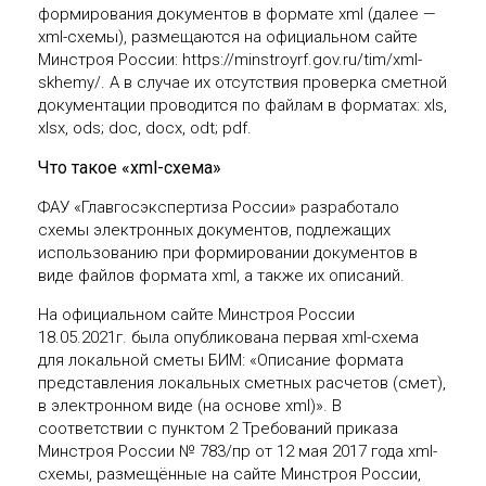
формирования документов в формате xml (далее —
xml-схемы), размещаются на официальном сайте
Минстроя России: https://minstroyrf.gov.ru/tim/xml-
skhemy/. А в случае их отсутствия проверка сметной
документации проводится по файлам в форматах: xls,
xlsx, ods; doc, docx, odt; pdf.
Что такое «xml-схема»
ФАУ «Главгосэкспертиза России» разработало
схемы электронных документов, подлежащих
использованию при формировании документов в
виде файлов формата xml, а также их описаний.
На официальном сайте Минстроя России
18.05.2021г. была опубликована первая xml-схема
для локальной сметы БИМ: «Описание формата
представления локальных сметных расчетов (смет),
в электронном виде (на основе xml)». В
соответствии с пунктом 2 Требований приказа
Минстроя России № 783/пр от 12 мая 2017 года xml-
схемы, размещённые на сайте Минстроя России,